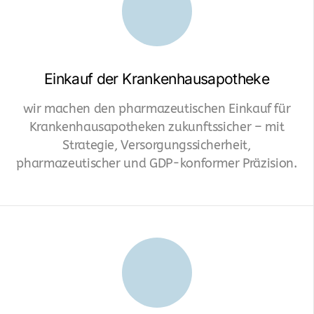
Apotheken Filialleiter
Apothekeneinkauf - PKA
Einkauf der Krankenhausapotheke
Steuerberater für Apotheken
wir machen den pharmazeutischen Einkauf für
Business Developer
Krankenhausapotheken zukunftssicher – mit
Strategie, Versorgungssicherheit,
Pharma Großhandel
pharmazeutischer und GDP-konformer Präzision.
MSV3 Gateway - Pharma Großhandel
QMS-GDP-Qualitätsmanagement-Pharma
Großhandel
Transport- und Lagerintegration
externe VP