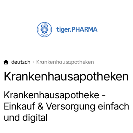
tiger.PHARMA
deutsch
Krankenhausapotheken
Krankenhausapotheken
Apotheken
Krankenhausapotheke -
Apothekeninhaber
Einkauf & Versorgung einfach
Einkauf - Pharma-Grosshandel
und digital
Mitarbeiter