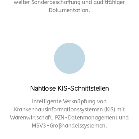
weiter Sonderbeschaffung und auditfähiger
Dokumentation.
pharma data services
pharma wholesalers
farmaceutický velkoobchod
farmaceutická logistika
lékárny
Nahtlose KIS-Schnittstellen
Intelligente Verknüpfung von
Krankenhausinformationssystemen (KIS) mit
Warenwirtschaft, PZN-Datenmanagement und
MSV3-Großhandelssystemen.