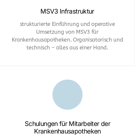
MSV3 Infrastruktur
e-Pharmacy
strukturierte Einführung und operative
Einkaufsoptimierung
Umsetzung von MSV3 für
Krankenhausapotheken. Organisatorisch und
GDP-ePharmacy
technisch – alles aus einer Hand.
GDP Versand Logistik
Planung & Setup
Pricing für Versandapotheken
Compliance Versandapotheke
Data Management / smart sourcing
Pharma Hersteller
Schulungen für Mitarbeiter der
Krankenhausapotheken