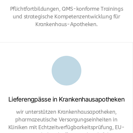
IFA Produktdatenverwaltung
Pflichtfortbildungen, QMS-konforme Trainings
Wehrpharmazie
und strategische Kompetenzentwicklung für
Krankenhaus-Apotheken.
Interessenvertretung
Krankenhausapotheken
Retail-Einzelhandel
Markt Eintritt
Logistik & Fulfillment
Logistik - Transport + Warehousing
Lieferengpässe in Krankenhausapotheken
GDP Schulungen
wir unterstützen Krankenhausapotheken,
pharmazeutische Versorgungseinheiten in
Kliniken mit Echtzeitverfügbarkeitsprüfung, EU-