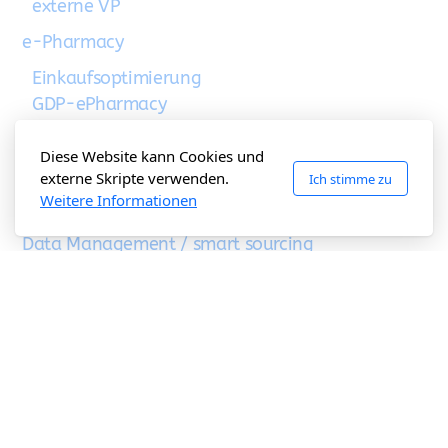
externe VP
e-Pharmacy
Einkaufsoptimierung
GDP-ePharmacy
GDP Versand Logistik
Diese Website kann Cookies und
Planung & Setup
externe Skripte verwenden.
Ich stimme zu
Pricing für Versandapotheken
Weitere Informationen
Compliance Versandapotheke
Data Management / smart sourcing
Pharma Hersteller
IFA Produktdatenverwaltung
Wehrpharmazie
Interessenvertretung
Krankenhausapotheken
Retail-Einzelhandel