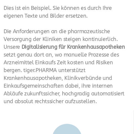
Betriebserlaubnis
Dies ist ein Beispiel. Sie können es durch Ihre
Liquidität - Cash Flow der Apotheke
eigenen Texte und Bilder ersetzen.
QMS-Qualitätsmanagement
Die Anforderungen an die pharmazeutische
Versorgung der Kliniken steigen kontinuierlich.
Apotheke verkaufen
Unsere
Digitalisierung für Krankenhausapotheken
setzt genau dort an, wo manuelle Prozesse des
Apotheke kaufen
Arzneimittel Einkaufs Zeit kosten und Risiken
Krisen Management
bergen. tiger.PHARMA unterstützt
Krankenhausapotheken, Klinikverbünde und
apothekeneigener Großhandel
Einkaufsgemeinschaften dabei, ihre internen
Abläufe zukunftssicher, hochgradig automatisiert
Insolvenz-Prophylaxe
und absolut rechtssicher aufzustellen.
Standort Entwicklung
Impfen - Impf Hub Aufbau
Lieferengpässe