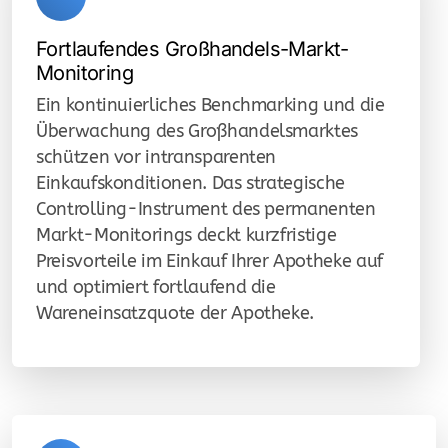
IFA Produktdatenverwaltung
Fortlaufendes Großhandels-Markt-
Wehrpharmazie
Monitoring
Interessenvertretung
Ein kontinuierliches Benchmarking und die
Überwachung des Großhandelsmarktes
Krankenhausapotheken
schützen vor intransparenten
Einkaufskonditionen. Das strategische
Retail-Einzelhandel
Controlling-Instrument des permanenten
Markt Eintritt
Markt-Monitorings deckt kurzfristige
Preisvorteile im Einkauf Ihrer Apotheke auf
Logistik & Fulfillment
und optimiert fortlaufend die
Wareneinsatzquote der Apotheke.
Logistik - Transport + Warehousing
GDP Schulungen