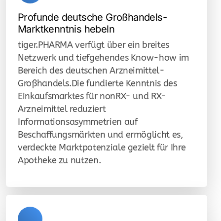
Profunde deutsche Großhandels-
e-Pharmacy
Marktkenntnis hebeln
Einkaufsoptimierung
tiger.PHARMA verfügt über ein breites
Netzwerk und tiefgehendes Know-how im
GDP-ePharmacy
Bereich des deutschen Arzneimittel-
Großhandels.Die fundierte Kenntnis des
GDP Versand Logistik
Einkaufsmarktes für nonRX- und RX-
Arzneimittel reduziert
Planung & Setup
Informationsasymmetrien auf
Pricing für Versandapotheken
Beschaffungsmärkten und ermöglicht es,
verdeckte Marktpotenziale gezielt für Ihre
Compliance Versandapotheke
Apotheke zu nutzen.
Data Management / smart sourcing
Pharma Hersteller