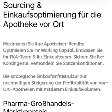
Betriebserlaubnis
Sourcing &
Einkaufsoptimierung für die
Liquidität - Cash Flow der Apotheke
Apotheke vor Ort
QMS-Qualitätsmanagement
Apotheke verkaufen
Maximieren Sie Ihre Apotheken-Rendite.
Apotheke kaufen
Optimieren Sie Ihr Working Capital. Entlasten Sie
Ihr PKA-Team & Ihr Einkaufsteam. Sichern Sie Rx-
Krisen Management
Kontingente. Verhandeln Sie Spitzenkonditionen.
apothekeneigener Großhandel
Die strategische Einkaufsinfrastruktur zur
Insolvenz-Prophylaxe
nachhaltigen Steigerung der Profitabilität von Vor-
Ort-Apotheken mit mittlerem Einkaufsvolumen.
Standort Entwicklung
Impfen - Impf Hub Aufbau
Pharma-Großhandels-
Marktkenntnis
Lieferengpässe