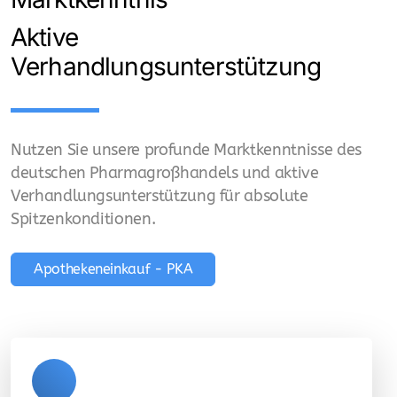
Aktive
Apotheken Filialleiter
Verhandlungsunterstützung
Apothekeneinkauf - PKA
Steuerberater für Apotheken
Nutzen Sie unsere profunde Marktkenntnisse des
Business Developer
deutschen Pharmagroßhandels und aktive
Verhandlungsunterstützung für absolute
Pharma Großhandel
Spitzenkonditionen.
MSV3 Gateway - Pharma Großhandel
Apothekeneinkauf - PKA
QMS-GDP-Qualitätsmanagement-Pharma
Großhandel
Transport- und Lagerintegration
externe VP