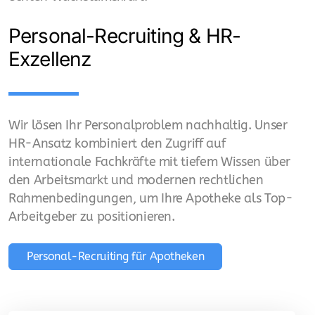
Personal-Recruiting & HR-
Apotheken Filialleiter
Exzellenz
Apothekeneinkauf - PKA
Steuerberater für Apotheken
Wir lösen Ihr Personalproblem nachhaltig. Unser
Business Developer
HR-Ansatz kombiniert den Zugriff auf
Pharma Großhandel
internationale Fachkräfte mit tiefem Wissen über
den Arbeitsmarkt und modernen rechtlichen
MSV3 Gateway - Pharma Großhandel
Rahmenbedingungen, um Ihre Apotheke als Top-
Arbeitgeber zu positionieren.
QMS-GDP-Qualitätsmanagement-Pharma
Großhandel
Personal-Recruiting für Apotheken
Transport- und Lagerintegration
externe VP