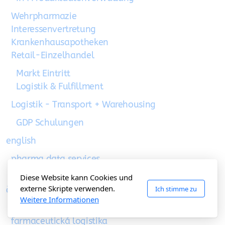
Wehrpharmazie
Interessenvertretung
Krankenhausapotheken
Retail-Einzelhandel
Markt Eintritt
Logistik & Fulfillment
Logistik - Transport + Warehousing
GDP Schulungen
english
pharma data services
pharma wholesalers
Diese Website kann Cookies und
externe Skripte verwenden.
Ich stimme zu
česky
Weitere Informationen
farmaceutický velkoobchod
farmaceutická logistika