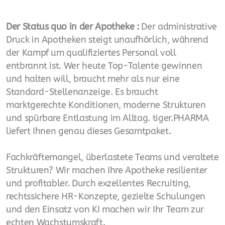
Betriebserlaubnis
Liquidität - Cash Flow der Apotheke
Der Status quo in der Apotheke :
Der administrative
Druck in Apotheken steigt unaufhörlich, während
QMS-Qualitätsmanagement
der Kampf um qualifiziertes Personal voll
entbrannt ist. Wer heute Top-Talente gewinnen
Apotheke verkaufen
und halten will, braucht mehr als nur eine
Standard-Stellenanzeige. Es braucht
Apotheke kaufen
marktgerechte Konditionen, moderne Strukturen
Krisen Management
und spürbare Entlastung im Alltag. tiger.PHARMA
liefert Ihnen genau dieses Gesamtpaket.
apothekeneigener Großhandel
Fachkräftemangel, überlastete Teams und veraltete
Insolvenz-Prophylaxe
Strukturen? Wir machen Ihre Apotheke resilienter
Standort Entwicklung
und profitabler. Durch exzellentes Recruiting,
rechtssichere HR-Konzepte, gezielte Schulungen
Impfen - Impf Hub Aufbau
und den Einsatz von KI machen wir Ihr Team zur
echten Wachstumskraft.
Lieferengpässe