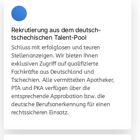
e-Pharmacy
Einkaufsoptimierung
Rekrutierung aus dem deutsch-
tschechischen Talent-Pool
GDP-ePharmacy
Schluss mit erfolglosen und teuren
Stellenanzeigen. Wir bieten Ihnen
GDP Versand Logistik
exklusiven Zugriff auf qualifizierte
Planung & Setup
Fachkräfte aus Deutschland und
Tschechien. Alle vermittelten Apotheker,
Pricing für Versandapotheken
PTA und PKA verfügen über die
entsprechende Approbation bzw. die
Compliance Versandapotheke
deutsche Berufsanerkennung für einen
Data Management / smart sourcing
rechtssicheren Einsatz.
Pharma Hersteller