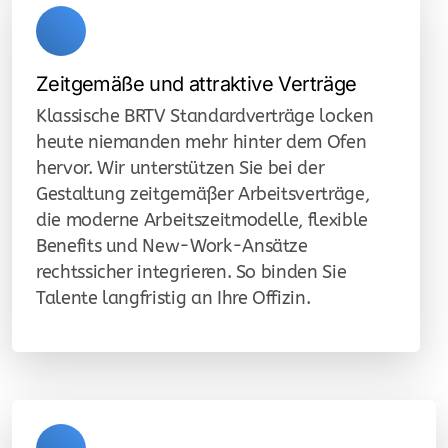
IFA Produktdatenverwaltung
Wehrpharmazie
Zeitgemäße und attraktive Verträge
Interessenvertretung
Klassische BRTV Standardverträge locken
Krankenhausapotheken
heute niemanden mehr hinter dem Ofen
hervor. Wir unterstützen Sie bei der
Retail-Einzelhandel
Gestaltung zeitgemäßer Arbeitsverträge,
die moderne Arbeitszeitmodelle, flexible
Markt Eintritt
Benefits und New-Work-Ansätze
rechtssicher integrieren. So binden Sie
Logistik & Fulfillment
Talente langfristig an Ihre Offizin.
Logistik - Transport + Warehousing
GDP Schulungen